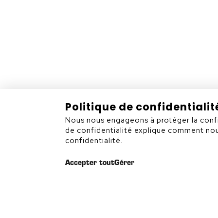
Rouyn-Noranda (Québec)
J9X 7B9
819 797-6839
Politique de confidentialit
Nous nous engageons à protéger la confide
de confidentialité explique comment nous
Plan du site
confidentialité.
Accepter tout
Gérer