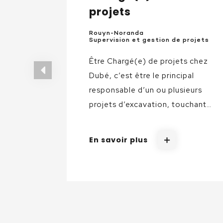
projets
Rouyn-Noranda
Supervision et gestion de projets
Être Chargé(e) de projets chez
Dubé, c’est être le principal
responsable d’un ou plusieurs
projets d’excavation, touchant
ainsi au contrôle des coûts, à la
gestion et l’amélioration des
En savoir plus
pratiques et processus. C’est
aussi assurer la qualité des
travaux au chantier et participer
au développement d’une
relation de confiance et de
coopération avec la direction,